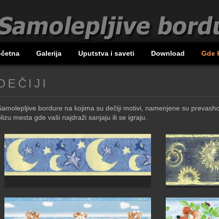
očetna
Galerija
Uputstva i saveti
Download
Gde 
DEČIJI
Samolepljive bordure na kojima su dečiji motivi, namenjene su prevash
lizu mesta gde vaši najdraži sanjaju ili se igraju.