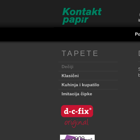
P
TAPETE
Dečiji
b
Klasični
Kuhinja i kupatilo
Imitacija čipke